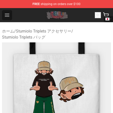
FREE
shipping on orders over $100
Sturniolo Triplets Shop - Official Sturniolo Triplets Merc
Open menu
ホーム
/
Sturniolo Triplets アクセサリー
/
Sturniolo Triplets バッグ