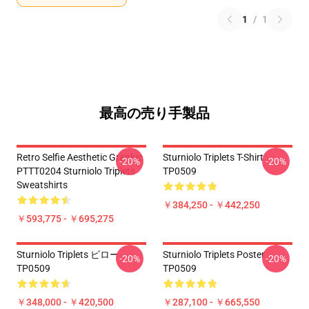
1
/
1
最高の売り手製品
Retro Selfie Aesthetic Graphic
Sturniolo Triplets T-Shirt
-20%
-20%
PTTT0204 Sturniolo Triplets
TP0509
Sweatshirts
￥384,250 - ￥442,250
￥593,775 - ￥695,275
Sturniolo Triplets ピロー
Sturniolo Triplets Poster
-20%
-20%
TP0509
TP0509
￥348,000 - ￥420,500
￥287,100 - ￥665,550