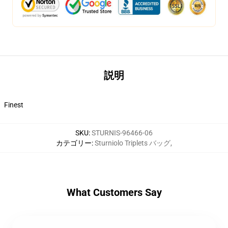
説明
Finest
SKU
:
STURNIS-96466-06
カテゴリー
:
Sturniolo Triplets バッグ
,
What Customers Say