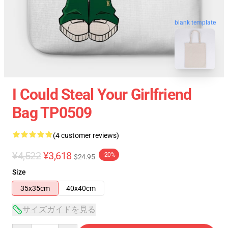
blank template
I Could Steal Your Girlfriend
Bag TP0509
(4 customer reviews)
¥4,522
¥3,618
-20%
$24.95
Size
35x35cm
40x40cm
サイズガイドを見る