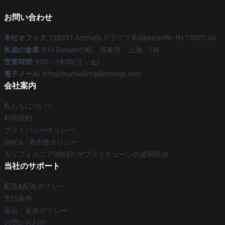
お問い合わせ
本社オフィス
: 128351 Azimuth ドライブ Baldwinsville, Ny 13027, Us
私達の倉庫
: 310 Datuanの町、長春市、上海、CN
営業時間
: 9:00～18:00(月～金)
電子メール
: info@sturniolotripletsshop.com
会社案内
私たちについて
利用規約
プライバシーポリシー
DMCA - 著作権ポリシー
カリフォルニアSB657: サプライチェーンの透明性法
当社のサポート
配送&配送ポリシー
支払条件
返品・返金ポリシー
お問い合わせ