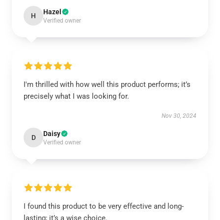
Hazel
H
Verified owner
I'm thrilled with how well this product performs; it’s
precisely what I was looking for.
Nov 30, 2024
Daisy
D
Verified owner
I found this product to be very effective and long-
lasting; it’s a wise choice.