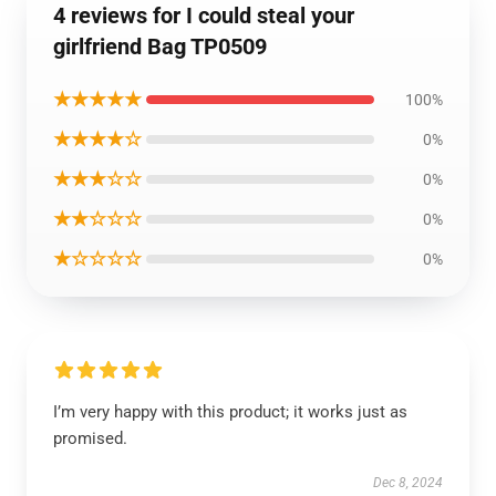
4 reviews for I could steal your
girlfriend Bag TP0509
★★★★★
100%
★★★★☆
0%
★★★☆☆
0%
★★☆☆☆
0%
★☆☆☆☆
0%
I’m very happy with this product; it works just as
promised.
Dec 8, 2024