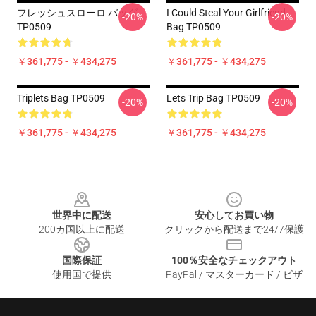
フレッシュスローロ バッグ
I Could Steal Your Girlfriend
-20%
-20%
TP0509
Bag TP0509
￥361,775 - ￥434,275
￥361,775 - ￥434,275
Triplets Bag TP0509
Lets Trip Bag TP0509
-20%
-20%
￥361,775 - ￥434,275
￥361,775 - ￥434,275
Footer
世界中に配送
安心してお買い物
200カ国以上に配送
クリックから配送まで24/7保護
国際保証
100％安全なチェックアウト
使用国で提供
PayPal / マスターカード / ビザ