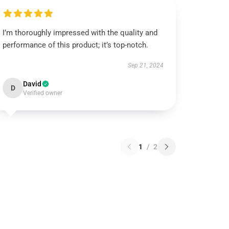
I’m thoroughly impressed with the quality and
performance of this product; it’s top-notch.
Sep 21, 2024
David
D
Verified owner
1
/
2