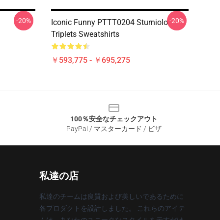
-20%
-20%
Iconic Funny PTTT0204 Sturniolo
Triplets Sweatshirts
￥593,775 - ￥695,275
100％安全なチェックアウト
PayPal / マスターカード / ビザ
私達の店
私達のチームは良質および美しいであるために
各プロダクトを設計しました。 これらのアイテ