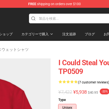
FREE
shipping on orders over $100
rchandise Store
ショップ
カテゴリーで購入
注文追跡
ブログ
お
lets スウェットシャツ
I Could Steal Yo
TP0509
(7 customer reviews
¥7,422
¥5,938
-20%
$40.95
Type
Unisex