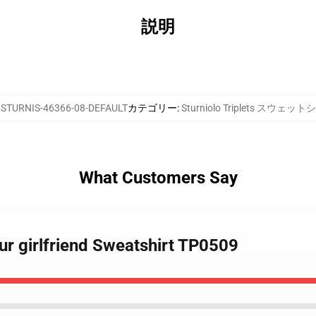
説明
:
STURNIS-46366-08-DEFAULT
カテゴリー
:
Sturniolo Triplets スウェッ
What Customers Say
our girlfriend Sweatshirt TP0509