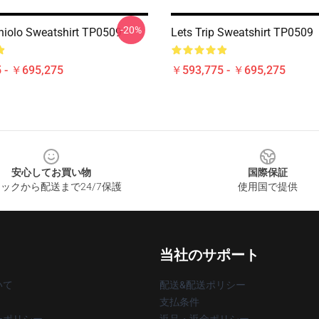
-20%
rniolo Sweatshirt TP0509
Lets Trip Sweatshirt TP0509
 - ￥695,275
￥593,775 - ￥695,275
安心してお買い物
国際保証
ックから配送まで24/7保護
使用国で提供
当社のサポート
いて
配送&配送ポリシー
支払条件