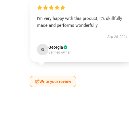
I’m very happy with this product; it’s skillfully
made and performs wonderfully.
Sep 28, 2024
Georgia
G
Verified owner
Write your review