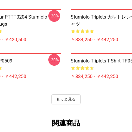
-20%
ur PTTT0204 Sturniolo
Sturniolo Triplets 大型
Mugs
ャツ
 - ￥420,500
￥384,250 - ￥442,250
-20%
0509
Sturniolo Triplets T-Shirt TP
 - ￥442,250
￥384,250 - ￥442,250
もっと見る
関連商品