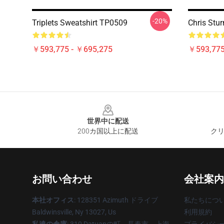
-20%
Triplets Sweatshirt TP0509
Chris Stu
￥593,775 - ￥695,275
￥593,775
Footer
世界中に配送
200カ国以上に配送
クリ
お問い合わせ
会社案内
本社オフィス
: 128351 Azimuth ドライブ
私たちにつ
Baldwinsville, Ny 13027, Us
利用規約