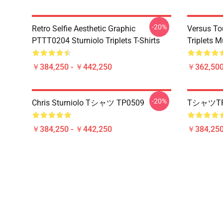
-20%
Retro Selfie Aesthetic Graphic
Versus To
PTTT0204 Sturniolo Triplets T-Shirts
Triplets 
￥384,250 - ￥442,250
￥362,500
-20%
Chris Sturniolo Tシャツ TP0509
TシャツTP
￥384,250 - ￥442,250
￥384,250