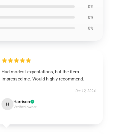
0%
0%
0%
Had modest expectations, but the item
impressed me. Would highly recommend.
Oct 12, 2024
Harrison
H
Verified owner