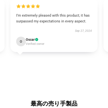
I’m extremely pleased with this product; it has
surpassed my expectations in every aspect.
Sep 27, 2024
Oscar
O
Verified owner
最高の売り手製品