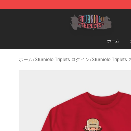
Sturniolo Triplets Shop - Official Sturniolo Triplets Me
ホーム
ホーム
/
Sturniolo Triplets ログイン
/
Sturniolo Trip