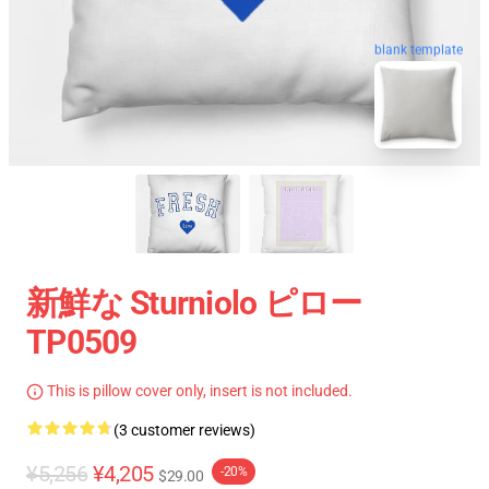
blank template
新鮮な Sturniolo ピロー
TP0509
This is pillow cover only, insert is not included.
(3 customer reviews)
¥5,256
¥4,205
-20%
$29.00