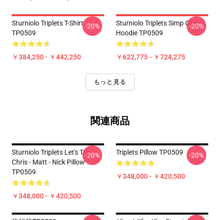
Sturniolo Triplets T-Shirt
Sturniolo Triplets Simp Club
-20%
-20%
TP0509
Hoodie TP0509
￥384,250 - ￥442,250
￥622,775 - ￥724,275
もっと見る
関連商品
Sturniolo Triplets Let's Trip -
Triplets Pillow TP0509
-20%
-20%
Chris - Matt - Nick Pillow
TP0509
￥348,000 - ￥420,500
￥348,000 - ￥420,500