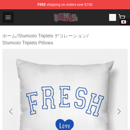
FREE
shipping on orders over $100
Sturniolo Triplets Shop - Official Sturniolo Triplets Merc
Open menu
ホーム
/
Sturniolo Triplets デコレーション
/
Sturniolo Triplets Pillows