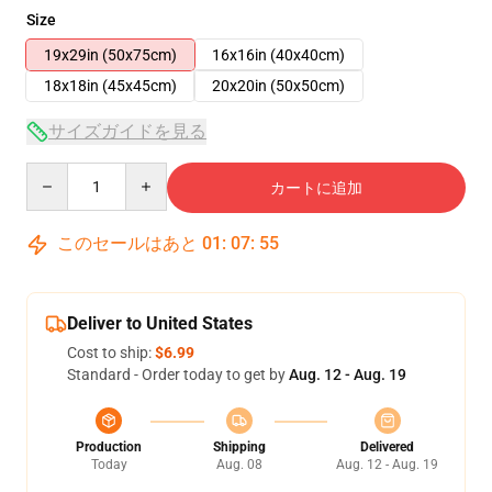
Size
19x29in (50x75cm)
16x16in (40x40cm)
18x18in (45x45cm)
20x20in (50x50cm)
サイズガイドを見る
Quantity
カートに追加
このセールはあと
01
:
07
:
54
Deliver to United States
Cost to ship:
$6.99
Standard - Order today to get by
Aug. 12 - Aug. 19
Production
Shipping
Delivered
Today
Aug. 08
Aug. 12 - Aug. 19