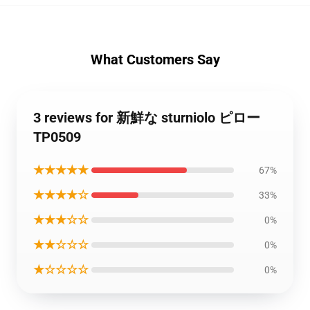
What Customers Say
3 reviews for 新鮮な sturniolo ピロー
TP0509
★★★★★
67%
★★★★☆
33%
★★★☆☆
0%
★★☆☆☆
0%
★☆☆☆☆
0%