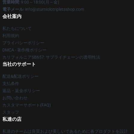
営業時間
: 9:00～18:00(月～金)
電子メール
: info@sturniolotripletsshop.com
会社案内
私たちについて
利用規約
プライバシーポリシー
DMCA - 著作権ポリシー
カリフォルニアSB657: サプライチェーンの透明性法
当社のサポート
配送&配送ポリシー
支払条件
返品・返金ポリシー
お問い合わせ
カスタマーサポート(FAQ)
スタッフ
私達の店
私達のチームは良質および美しいであるために各プロダクトを設計