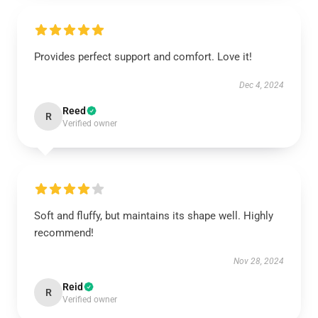
Provides perfect support and comfort. Love it!
Dec 4, 2024
Reed
R
Verified owner
Soft and fluffy, but maintains its shape well. Highly
recommend!
Nov 28, 2024
Reid
R
Verified owner