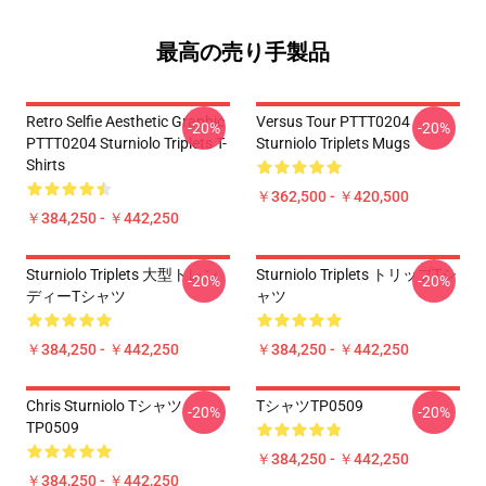
最高の売り手製品
Retro Selfie Aesthetic Graphic
Versus Tour PTTT0204
-20%
-20%
PTTT0204 Sturniolo Triplets T-
Sturniolo Triplets Mugs
Shirts
￥362,500 - ￥420,500
￥384,250 - ￥442,250
Sturniolo Triplets 大型トレン
Sturniolo Triplets トリップTシ
-20%
-20%
ディーTシャツ
ャツ
￥384,250 - ￥442,250
￥384,250 - ￥442,250
Chris Sturniolo Tシャツ
TシャツTP0509
-20%
-20%
TP0509
￥384,250 - ￥442,250
￥384,250 - ￥442,250