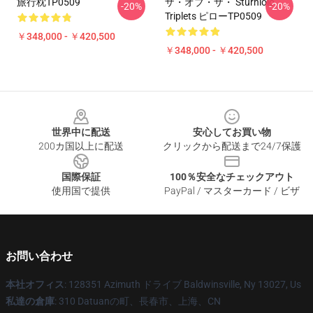
旅行枕TP0509
ザ・オブ・ザ・ Sturniolo
-20%
-20%
Triplets ピローTP0509
￥348,000 - ￥420,500
￥348,000 - ￥420,500
Footer
世界中に配送
安心してお買い物
200カ国以上に配送
クリックから配送まで24/7保護
国際保証
100％安全なチェックアウト
使用国で提供
PayPal / マスターカード / ビザ
お問い合わせ
本社オフィス
: 128351 Azimuth ドライブ Baldwinsville, Ny 13027, Us
私達の倉庫
: 310 Datuanの町、長春市、上海、CN