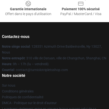
Garantie internationale
Paiement 100% sécurisé
Offert dans le pays d'utilisation
PayPal / MasterCard / Visa
Contactez-nous
Notre siège social
: 128351 Azimuth Drive Baldwinsville, Ny 13027,
Nous
Notre entrepôt
: 310 ville de Datuan, ville de Changchun, Shanghai, CN
Heure
: 9h – 17h (lu – vendredi)
Courriel
: contact@turniolotripletsshop.com
Notre société
Sur nous
Conditions générales
Politiques de confidentialité
DMCA - Politique sur le droit d'auteur
Le présent règlement entre en vigueur le jour suivant celui de sa