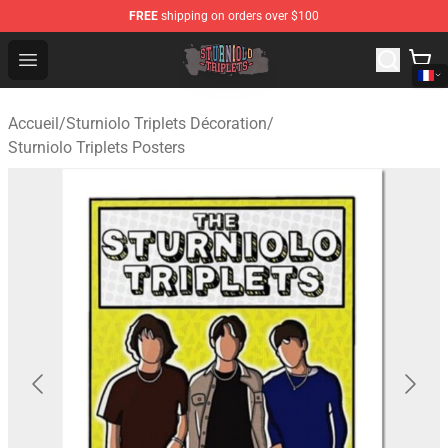
FREE
shipping on orders over $100
Sturniolo Triplets Shop - Official Sturniolo Triplets Merc
Open menu
Accueil
/
Sturniolo Triplets Décoration
/
Sturniolo Triplets Posters