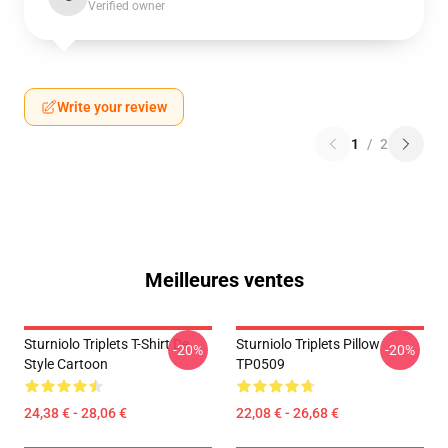
Verified owner
Write your review
1
/
2
Meilleures ventes
Sturniolo Triplets T-Shirt De
Sturniolo Triplets Pillow
-20%
-20%
Style Cartoon
TP0509
24,38 € - 28,06 €
22,08 € - 26,68 €