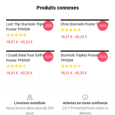
Produits connexes
Les't Trip Sturniolo Triples
Chris Sturniolo Poster TP0509
-20%
-20%
Poster TP0509
18,21 € - 42,22 €
18,21 € - 42,22 €
I Could Steal Your Girlfriend
Sturniolo Triplets Poster
-20%
-20%
Poster TP0509
TP0509
18,21 € - 42,22 €
18,21 € - 42,22 €
Footer
Livraison mondiale
Achetez en toute confiance
Nous livrons dans plus de 200
24/7 Protected from clicks to
pays
delivery