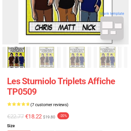
blank template
Les Sturniolo Triplets Affiche
TP0509
(7 customer reviews)
€22.77
€18.22
-20%
$19.80
Size