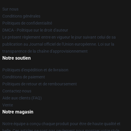
Sur nous
Conditions générales
Politiques de confidentialité
DMCA - Politique sur le droit d'auteur
Le présent règlement entre en vigueur le jour suivant celui de sa
publication au Journal officiel de l'Union européenne. Loi sur la
transparence de la chaîne d'approvisionnement
Notre soutien
Politiques d'expédition et de livraison
Conditions de paiement
Politiques de retour et de remboursement
Contactez-nous
Aide aux clients (FAQ)
Vente
Notre magasin
Notre équipe a conçu chaque produit pour être de haute qualité et
belle. Ces articles ne sont pas seulement pour montrer votre style