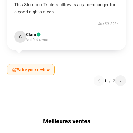
This Sturniolo Triplets pillow is a game-changer for
a good night's sleep.
Sep 30, 2024
Clara
C
Verified owner
Write your review
1
/
2
Meilleures ventes