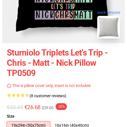
blank template
Sturniolo Triplets Let's Trip -
Chris - Matt - Nick Pillow
TP0509
This is pillow cover only, insert is not included.
(8 customer reviews)
€33.35
€26.68
-20%
$29.00
Size
19x29in (50x75cm)
16x16in (40x40cm)