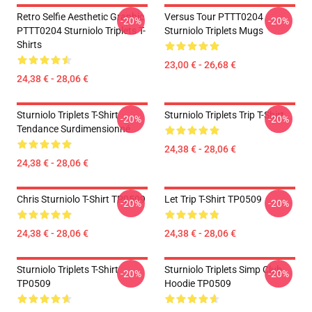
Retro Selfie Aesthetic Graphic
Versus Tour PTTT0204
-20%
-20%
PTTT0204 Sturniolo Triplets T-
Sturniolo Triplets Mugs
Shirts
23,00 € - 26,68 €
24,38 € - 28,06 €
Sturniolo Triplets T-Shirt
Sturniolo Triplets Trip T-Shirt
-20%
-20%
Tendance Surdimensionné
24,38 € - 28,06 €
24,38 € - 28,06 €
Chris Sturniolo T-Shirt TP0509
Let Trip T-Shirt TP0509
-20%
-20%
24,38 € - 28,06 €
24,38 € - 28,06 €
Sturniolo Triplets T-Shirt
Sturniolo Triplets Simp Club
-20%
-20%
TP0509
Hoodie TP0509