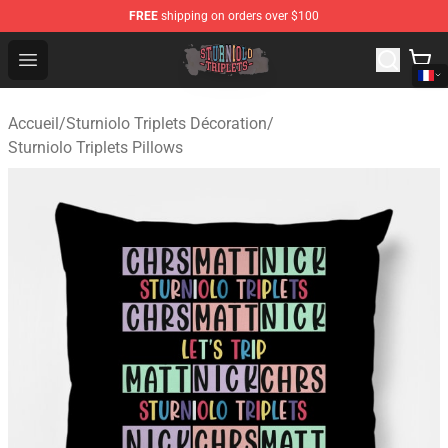
FREE
shipping on orders over $100
Sturniolo Triplets Shop - Official Sturniolo Triplets Merc
Open menu
Accueil
/
Sturniolo Triplets Décoration
/
Sturniolo Triplets Pillows