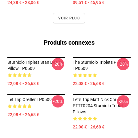
24,38 € - 28,06 €
39,51 € - 45,95 €
VOIR PLUS
Produits connexes
Sturniolo Triplets Stan Design
The Sturniolo Triplets Pillow
-20%
-20%
Pillow TP0509
TP0509
22,08 € - 26,68 €
22,08 € - 26,68 €
Let Trip Oreiller TP0509
Let's Trip Matt Nick Chris
-20%
-20%
PTTT0204 Sturniolo Triplets
Pillows
22,08 € - 26,68 €
22,08 € - 26,68 €