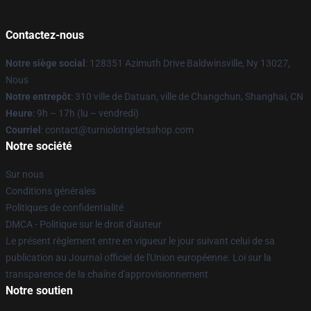
Contactez-nous
Notre siège social
: 128351 Azimuth Drive Baldwinsville, Ny 13027,
Nous
Notre entrepôt
: 310 ville de Datuan, ville de Changchun, Shanghai, CN
Heure
: 9h – 17h (lu – vendredi)
Courriel
: contact@turniolotripletsshop.com
Notre société
Sur nous
Conditions générales
Politiques de confidentialité
DMCA - Politique sur le droit d'auteur
Le présent règlement entre en vigueur le jour suivant celui de sa
publication au Journal officiel de l'Union européenne. Loi sur la
transparence de la chaîne d'approvisionnement
Notre soutien