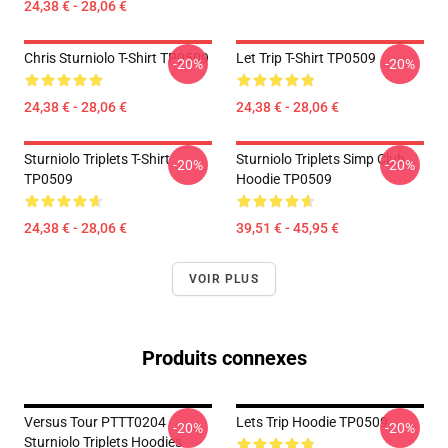
24,38 € - 28,06 €
Chris Sturniolo T-Shirt TP0509
Let Trip T-Shirt TP0509
-20%
-20%
24,38 € - 28,06 €
24,38 € - 28,06 €
Sturniolo Triplets T-Shirt
Sturniolo Triplets Simp Club
-20%
-20%
TP0509
Hoodie TP0509
24,38 € - 28,06 €
39,51 € - 45,95 €
VOIR PLUS
Produits connexes
Versus Tour PTTT0204
Lets Trip Hoodie TP0509
-20%
-20%
Sturniolo Triplets Hoodies