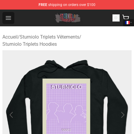
FREE
shipping on orders over $100
Sturniolo Triplets Shop - Official Sturniolo Triplets Merc
Open menu
Accueil
/
Sturniolo Triplets Vêtements
/
Sturniolo Triplets Hoodies