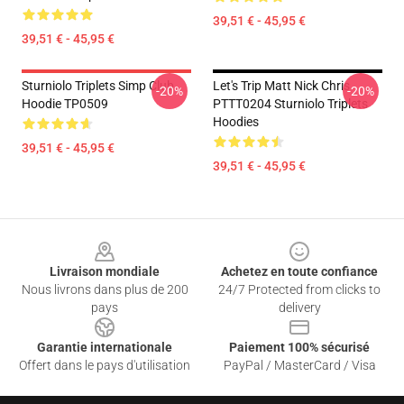
39,51 € - 45,95 €
39,51 € - 45,95 €
Sturniolo Triplets Simp Club
Let's Trip Matt Nick Chris
-20%
-20%
Hoodie TP0509
PTTT0204 Sturniolo Triplets
Hoodies
39,51 € - 45,95 €
39,51 € - 45,95 €
Footer
Livraison mondiale
Achetez en toute confiance
Nous livrons dans plus de 200
24/7 Protected from clicks to
pays
delivery
Garantie internationale
Paiement 100% sécurisé
Offert dans le pays d'utilisation
PayPal / MasterCard / Visa