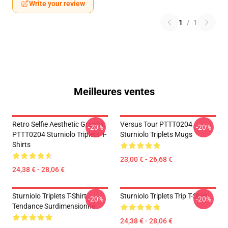
Write your review
1
/
1
Meilleures ventes
Retro Selfie Aesthetic Graphic
Versus Tour PTTT0204
-20%
-20%
PTTT0204 Sturniolo Triplets T-
Sturniolo Triplets Mugs
Shirts
23,00 € - 26,68 €
24,38 € - 28,06 €
Sturniolo Triplets T-Shirt
Sturniolo Triplets Trip T-Shirt
-20%
-20%
Tendance Surdimensionné
24,38 € - 28,06 €