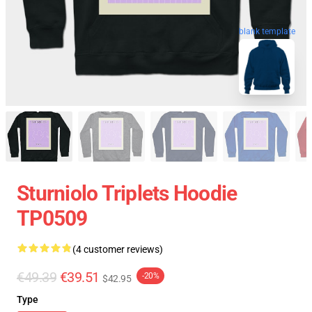
blank template
Sturniolo Triplets Hoodie
TP0509
(4 customer reviews)
€49.39
€39.51
-20%
$42.95
Type