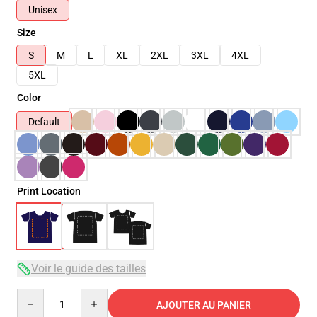
Unisex
Size
S
M
L
XL
2XL
3XL
4XL
5XL
Color
Default
Print Location
Voir le guide des tailles
Quantity
AJOUTER AU PANIER