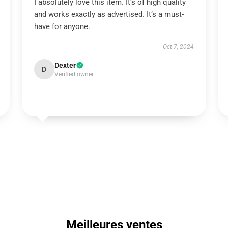
I absolutely love this item. It’s of high quality
and works exactly as advertised. It’s a must-
have for anyone.
Oct 7, 2024
Dexter
D
Verified owner
Meilleures ventes