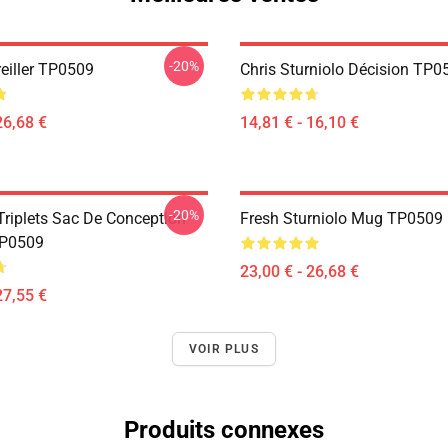
-20%
reiller TP0509
Chris Sturniolo Décision TP0
26,68 €
14,81 € - 16,10 €
-20%
Triplets Sac De Conception
Fresh Sturniolo Mug TP0509
TP0509
23,00 € - 26,68 €
27,55 €
VOIR PLUS
Produits connexes