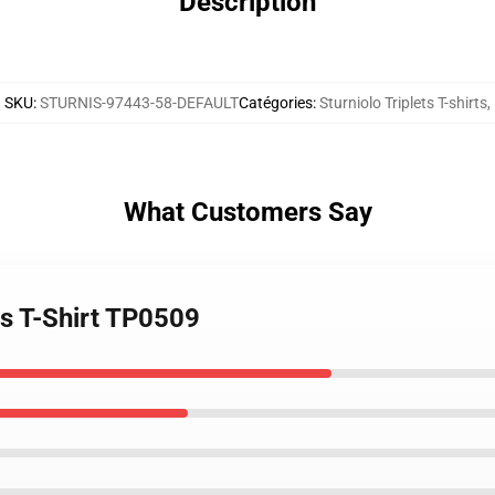
Description
SKU
:
STURNIS-97443-58-DEFAULT
Catégories
:
Sturniolo Triplets T-shirts
,
What Customers Say
ets T-Shirt TP0509