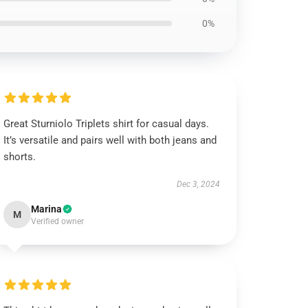
0%
Great Sturniolo Triplets shirt for casual days.
It’s versatile and pairs well with both jeans and
shorts.
Dec 3, 2024
Marina
M
Verified owner