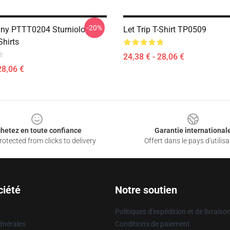
-20%
nny PTTT0204 Sturniolo
Let Trip T-Shirt TP0509
Shirts
24,38 € - 28,06 €
28,06 €
hetez en toute confiance
Garantie international
otected from clicks to delivery
Offert dans le pays d'utilisa
ciété
Notre soutien
Politiques d'expédition et de livraiso
énérales
Conditions de paiement