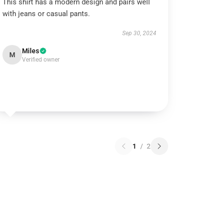
This shirt has a modern design and pairs well
with jeans or casual pants.
Sep 30, 2024
Miles
M
Verified owner
1
/
2