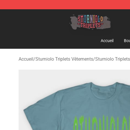
Sturniolo Triplets Shop - Official Sturniolo Triplets Me
Accueil
Bou
Accueil
/
Sturniolo Triplets Vêtements
/
Sturniolo Triplets