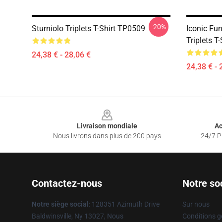
-20%
Sturniolo Triplets T-Shirt TP0509
Iconic Fu
Triplets T-
24,38 € - 28,06 €
24,38 € - 
Footer
Livraison mondiale
Ac
Nous livrons dans plus de 200 pays
24/7 Pr
Contactez-nous
Notre so
Notre siège social
: 128351 Azimuth Drive
Sur nous
Baldwinsville, Ny 13027, Nous
Conditions g