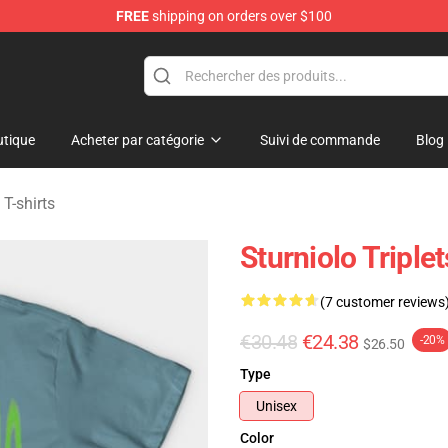
FREE
shipping on orders over $100
rchandise Store
tique
Acheter par catégorie
Suivi de commande
Blog
 T-shirts
Sturniolo Triple
(7 customer reviews
€30.48
€24.38
-20%
$26.50
Type
Unisex
Color