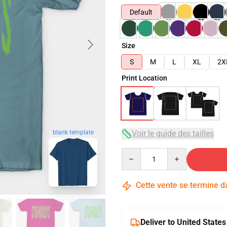
Default
Size
S
M
L
XL
2X
Print Location
Voir le guide des tailles
blank template
Quantity
Cette vente se termine 
Deliver to United States