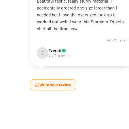
Beautiful fabric, really sturdy material. I
accidentally ordered one size larger than I
needed but I love the oversized look so it
worked out well. I wear this Sturniolo Triplets
shirt all the time now!
Nov 27, 2024
Everett
E
Verified owner
Write your review