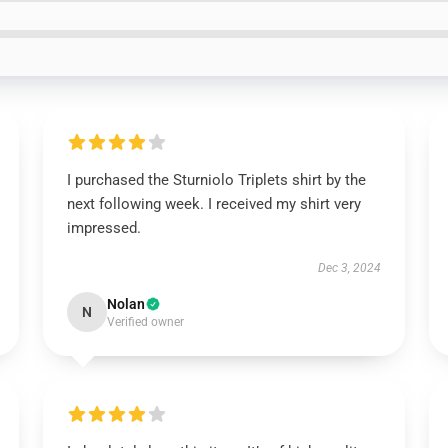
I purchased the Sturniolo Triplets shirt by the
next following week. I received my shirt very
impressed.
Dec 3, 2024
Nolan
N
Verified owner