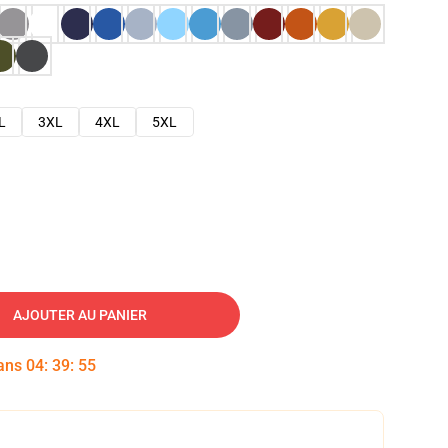
L
3XL
4XL
5XL
AJOUTER AU PANIER
dans
04
:
39
:
54