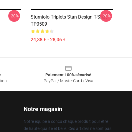
-20%
-20%
Sturniolo Triplets Stan Design T-Shirt
TP0509
24,38 € - 28,06 €
e
Paiement 100% sécurisé
tion
PayPal / MasterCard / Visa
Notre magasin
n
Notre équipe a conçu chaque produit pour être
de haute qualité et belle. Ces articles ne sont pas