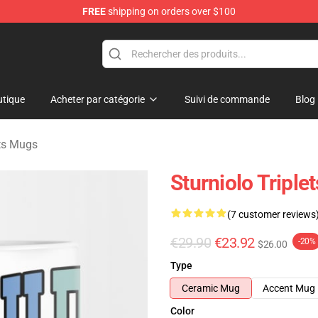
FREE
shipping on orders over $100
rchandise Store
tique
Acheter par catégorie
Suivi de commande
Blog
ets Mugs
Sturniolo Tripl
(7 customer reviews
€29.90
€23.92
-20%
$26.00
Type
Ceramic Mug
Accent Mug
Color