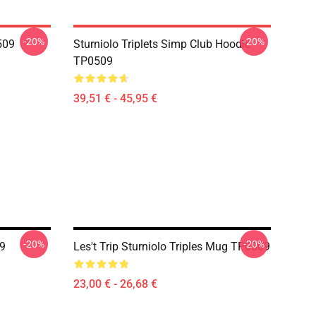
-20%
-20%
0509
Sturniolo Triplets Simp Club Hoodie
TP0509
39,51 € - 45,95 €
-20%
-20%
09
Les't Trip Sturniolo Triples Mug TP0509
23,00 € - 26,68 €