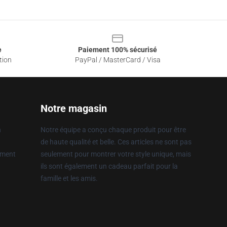
e
Paiement 100% sécurisé
tion
PayPal / MasterCard / Visa
Notre magasin
n
Notre équipe a conçu chaque produit pour être
de haute qualité et belle. Ces articles ne sont pas
ement
seulement pour montrer votre style unique, mais
ils sont également un cadeau parfait pour la
famille et les amis.