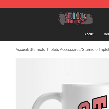
Sturniolo Triplets Shop - Official Sturniolo Triplets Me
Accueil
Bou
Accueil
/
Sturniolo Triplets Accessoires
/
Sturniolo Tripl