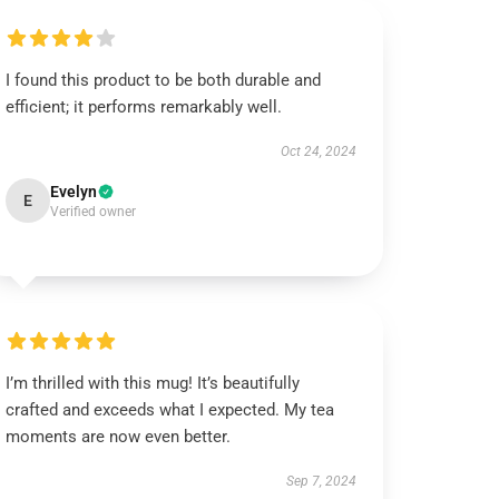
I found this product to be both durable and
efficient; it performs remarkably well.
Oct 24, 2024
Evelyn
E
Verified owner
I’m thrilled with this mug! It’s beautifully
crafted and exceeds what I expected. My tea
moments are now even better.
Sep 7, 2024