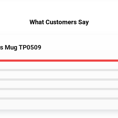
What Customers Say
lets Mug TP0509