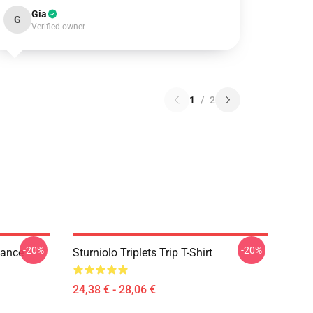
Gia
G
Verified owner
1
/
2
-20%
-20%
dance
Sturniolo Triplets Trip T-Shirt
24,38 € - 28,06 €