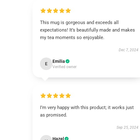
This mug is gorgeous and exceeds all
expectations! It’s beautifully made and makes
my tea moments so enjoyable.
Dec 7, 2024
Emilia
E
Verified owner
I’m very happy with this product; it works just
as promised.
Sep 25, 2024
Hazel