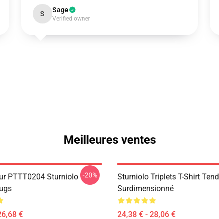
Sage
S
Verified owner
Meilleures ventes
-20%
ur PTTT0204 Sturniolo
Sturniolo Triplets T-Shirt Ten
Mugs
Surdimensionné
26,68 €
24,38 € - 28,06 €