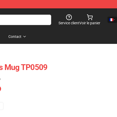
Service client
Voir le panier
Contact
ets Mug TP0509
)