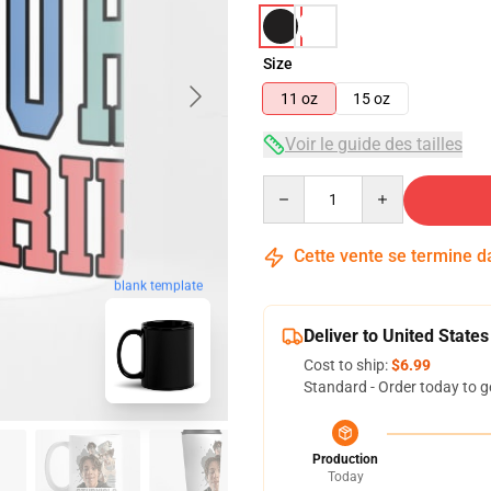
Size
11 oz
15 oz
Voir le guide des tailles
Quantity
Cette vente se termine 
blank template
Deliver to United States
Cost to ship:
$6.99
Standard - Order today to g
Production
Today