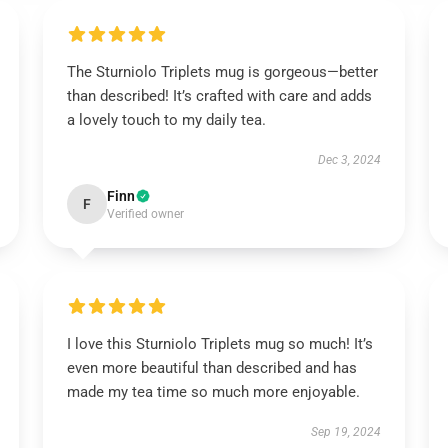
The Sturniolo Triplets mug is gorgeous—better
than described! It’s crafted with care and adds
a lovely touch to my daily tea.
Dec 3, 2024
Finn
F
Verified owner
I love this Sturniolo Triplets mug so much! It’s
even more beautiful than described and has
made my tea time so much more enjoyable.
Sep 19, 2024