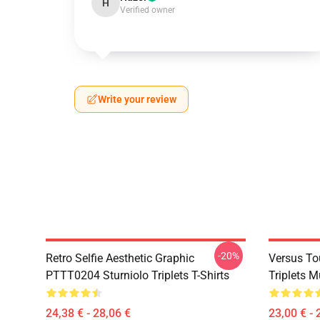
H
Verified owner
Write your review
-20%
Retro Selfie Aesthetic Graphic
Versus To
PTTT0204 Sturniolo Triplets T-Shirts
Triplets 
24,38 € - 28,06 €
23,00 € - 