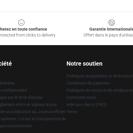
hetez en toute confiance
Garantie international
otected from clicks to delivery
Offert dans le pays d'utilisa
ciété
Notre soutien
Politiques d'expédition et de livraiso
énérales
Conditions de paiement
 confidentialité
Politiques de retour et de rembours
que sur le droit d'auteur
Contactez-nous
glement entre en vigueur le jour
Aide aux clients (FAQ)
 de sa publication au Journal officiel
Vente
uropéenne. Loi sur la transparence de
approvisionnement