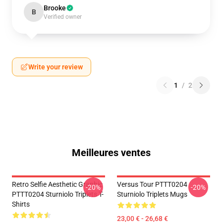
Brooke
B
Verified owner
Write your review
1
/
2
Meilleures ventes
Retro Selfie Aesthetic Graphic
Versus Tour PTTT0204
-20%
-20%
PTTT0204 Sturniolo Triplets T-
Sturniolo Triplets Mugs
Shirts
23,00 € - 26,68 €