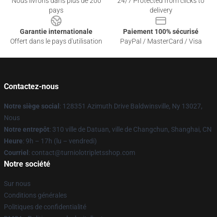
Nous livrons dans plus de 200
24/7 Protected from clicks to
pays
delivery
Garantie internationale
Paiement 100% sécurisé
Offert dans le pays d'utilisation
PayPal / MasterCard / Visa
Contactez-nous
Notre siège social
: 128351 Azimuth Drive Baldwinsville, Ny 13027,
Nous
Notre entrepôt
: 310 ville de Datuan, ville de Changchun, Shanghai, CN
Heure
: 9h – 17h (lu – vendredi)
Courriel
: contact@turniolotripletsshop.com
Notre société
Sur nous
Conditions générales
Politiques de confidentialité