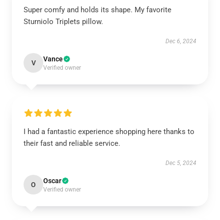
Super comfy and holds its shape. My favorite
Sturniolo Triplets pillow.
Dec 6, 2024
Vance
V
Verified owner
I had a fantastic experience shopping here thanks to
their fast and reliable service.
Dec 5, 2024
Oscar
O
Verified owner