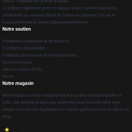
DMCA - Politique sur le droit d'auteur
Le présent règlement entre en vigueur le jour suivant celui de sa
publication au Journal officiel de l'Union européenne. Loi sur la
transparence de la chaîne d'approvisionnement
Notre soutien
Politiques d'expédition et de livraison
Conditions de paiement
Politiques de retour et de remboursement
Contactez-nous
Aide aux clients (FAQ)
Vente
Notre magasin
Notre équipe a conçu chaque produit pour être de haute qualité et
belle. Ces articles ne sont pas seulement pour montrer votre style
unique, mais ils sont également un cadeau parfait pour la famille et les
amis.