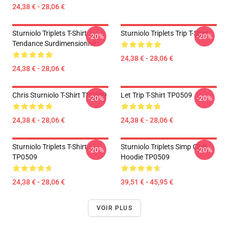
24,38 € - 28,06 €
Sturniolo Triplets T-Shirt
Sturniolo Triplets Trip T-Shirt
-20%
-20%
Tendance Surdimensionné
24,38 € - 28,06 €
24,38 € - 28,06 €
Chris Sturniolo T-Shirt TP0509
Let Trip T-Shirt TP0509
-20%
-20%
24,38 € - 28,06 €
24,38 € - 28,06 €
Sturniolo Triplets T-Shirt
Sturniolo Triplets Simp Club
-20%
-20%
TP0509
Hoodie TP0509
24,38 € - 28,06 €
39,51 € - 45,95 €
VOIR PLUS