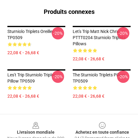
Produits connexes
Sturniolo Triplets Oreiller
Let's Trip Matt Nick Chris
-20%
-20%
TP0509
PTTT0204 Sturniolo Triplets
Pillows
22,08 € - 26,68 €
22,08 € - 26,68 €
Les't Trip Sturniolo Triples
The Sturniolo Triplets Pillow
-20%
-20%
Pillow TP0509
TP0509
22,08 € - 26,68 €
22,08 € - 26,68 €
Footer
Livraison mondiale
Achetez en toute confiance