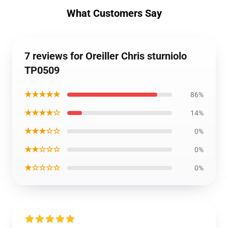
What Customers Say
7 reviews for Oreiller Chris sturniolo
TP0509
★★★★★
86%
★★★★☆
14%
★★★☆☆
0%
★★☆☆☆
0%
★☆☆☆☆
0%