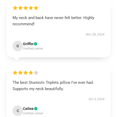
My neck and back have never felt better. Highly
recommend!
Nov 28, 2024
Griffin
G
Verified owner
The best Sturniolo Triplets pillow I’ve ever had.
Supports my neck beautifully.
Oct 3, 2024
Celine
C
Verified owner