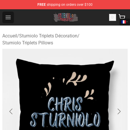
FREE
shipping on orders over $100
Sturniolo Triplets Shop - Official Sturniolo Triplets Merc
Open menu
Accueil
/
Sturniolo Triplets Décoration
/
Sturniolo Triplets Pillows