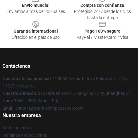
Envío mundial
Compra con confianza
Enviamos a más de 200 países
Protegido 24/7 desde los clics
hasta la entrega
Garantía internacional
Pago 100% seguro
Ofrecido en el país de uso
PayPal / MasterCard / Visa
Contáctenos
Nuestra oficina principal
: 128351 Azimuth Drive Baldwinsville, Ny
13027, Nosotros
Nuestro almacén
: 310 Datuan Town, Changchun City, Shanghai, CN
Hora
: 9AM – 5PM (Mon – Fri)
Email
: contact@sturniolotripletsshop.com
Nuestra empresa
Sobre nosotros
Términos y condiciones