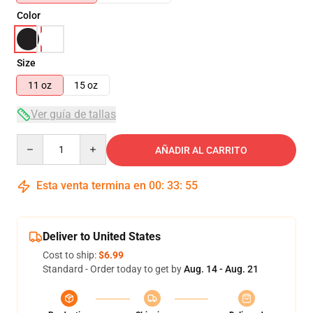
Color
Size
11 oz
15 oz
Ver guía de tallas
Quantity
AÑADIR AL CARRITO
Esta venta termina en
00
:
33
:
54
Deliver to United States
Cost to ship:
$6.99
Standard - Order today to get by
Aug. 14 - Aug. 21