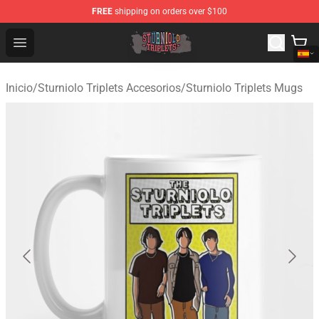
FREE
shipping on orders over $100
Sturniolo Triplets Shop - Official Sturniolo Triplets Merc
Open menu
Inicio
/
Sturniolo Triplets Accesorios
/
Sturniolo Triplets Mugs