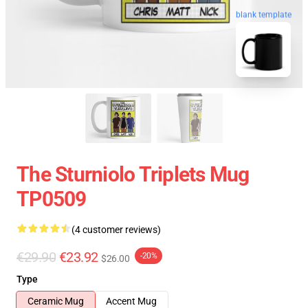
blank template
The Sturniolo Triplets Mug
TP0509
(4 customer reviews)
€29.90
€23.92
-20%
$26.00
Type
Ceramic Mug
Accent Mug