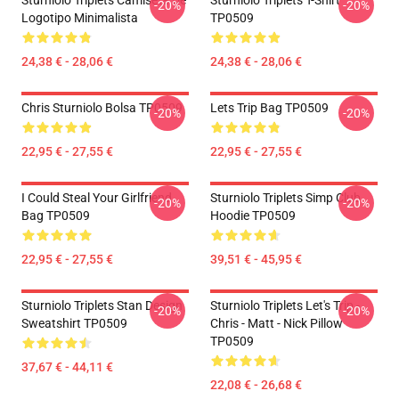
Sturniolo Triplets Camiseta De
Sturniolo Triplets T-Shirt
-20%
-20%
Logotipo Minimalista
TP0509
24,38 € - 28,06 €
24,38 € - 28,06 €
Chris Sturniolo Bolsa TP0509
Lets Trip Bag TP0509
-20%
-20%
22,95 € - 27,55 €
22,95 € - 27,55 €
I Could Steal Your Girlfriend
Sturniolo Triplets Simp Club
-20%
-20%
Bag TP0509
Hoodie TP0509
22,95 € - 27,55 €
39,51 € - 45,95 €
Sturniolo Triplets Stan Design
Sturniolo Triplets Let's Trip -
-20%
-20%
Sweatshirt TP0509
Chris - Matt - Nick Pillow
TP0509
37,67 € - 44,11 €
22,08 € - 26,68 €