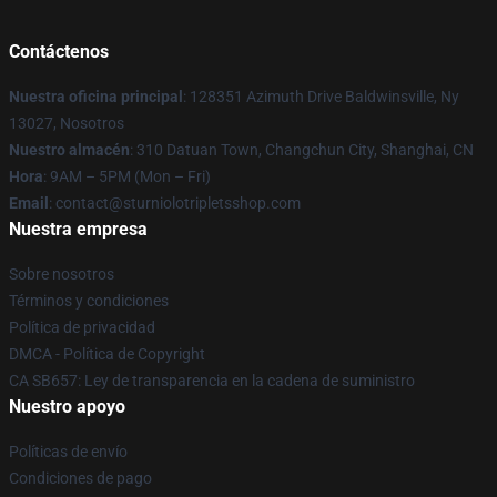
Contáctenos
Nuestra oficina principal
: 128351 Azimuth Drive Baldwinsville, Ny
13027, Nosotros
Nuestro almacén
: 310 Datuan Town, Changchun City, Shanghai, CN
Hora
: 9AM – 5PM (Mon – Fri)
Email
: contact@sturniolotripletsshop.com
Nuestra empresa
Sobre nosotros
Términos y condiciones
Política de privacidad
DMCA - Política de Copyright
CA SB657: Ley de transparencia en la cadena de suministro
Nuestro apoyo
Políticas de envío
Condiciones de pago