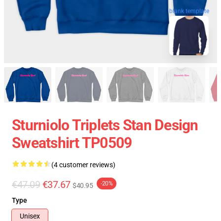
blank template
Sturniolo Triplets Stan Design
Sweatshirt TP0509
(4 customer reviews)
€47.09
€37.67
-20%
$40.95
Type
Unisex