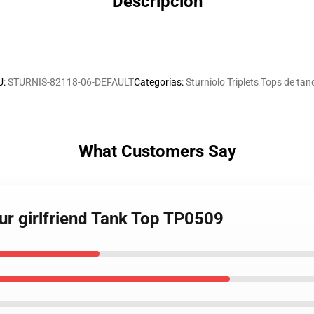
Descripción
U
:
STURNIS-82118-06-DEFAULT
Categorías
:
Sturniolo Triplets Tops de ta
What Customers Say
our girlfriend Tank Top TP0509