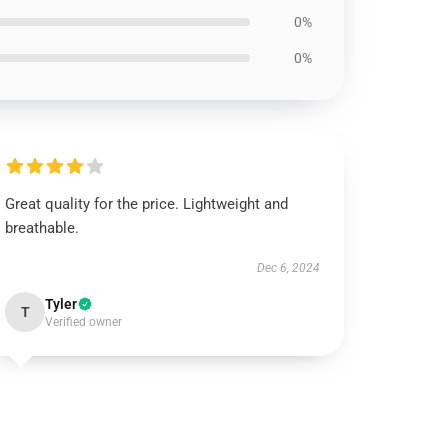
0%
0%
Great quality for the price. Lightweight and
breathable.
Dec 6, 2024
Tyler
T
Verified owner