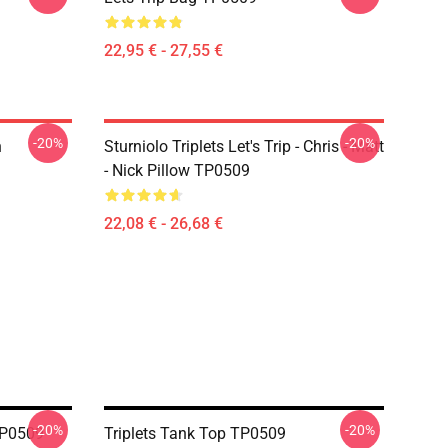
22,95 € - 27,55 €
-20%
-20%
n
Sturniolo Triplets Let's Trip - Chris - Matt
- Nick Pillow TP0509
22,08 € - 26,68 €
-20%
-20%
TP0509
Triplets Tank Top TP0509