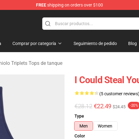
FREE
shipping on orders over $100
rchandise Store
a
Comprar por categoría
Seguimiento de pedido
Blog
niolo Triplets Tops de tanque
I Could Steal Yo
(5 customer reviews
€28.12
€22.49
-20%
$24.45
Type
Men
Women
Color