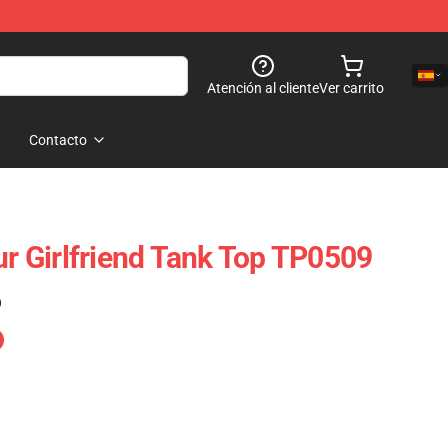
Atención al cliente
Ver carrito
Contacto
ur Girlfriend Tank Top TP0509
)