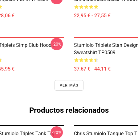
28,06 €
22,95 € - 27,55 €
-20%
Triplets Simp Club Hoodie
Sturniolo Triplets Stan Desig
Sweatshirt TP0509
45,95 €
37,67 € - 44,11 €
VER MÁS
Productos relacionados
-20%
 Sturniolo Triples Tank Top
Chris Sturniolo Tanque Top 