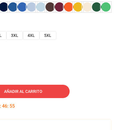
L
3XL
4XL
5XL
AÑADIR AL CARRITO
:
46
:
54