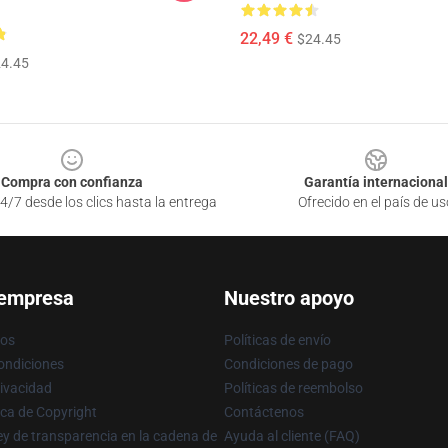
22,49 €
$24.45
4.45
Compra con confianza
Garantía internacional
4/7 desde los clics hasta la entrega
Ofrecido en el país de us
 empresa
Nuestro apoyo
ros
Políticas de envío
ondiciones
Condiciones de pago
rivacidad
Políticas de reembolso
ica de Copyright
Contáctenos
y de transparencia en la cadena de
Ayuda al cliente (FAQ)