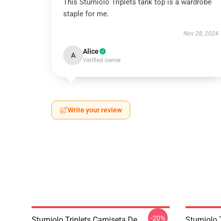
This Sturniolo Triplets tank top is a wardrobe
staple for me.
Nov 28, 2024
Alice
A
Verified owner
Write your review
-20%
Sturniolo Triplets Camiseta De
Sturniolo 