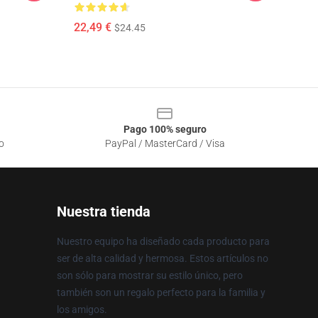
22,49 €
$24.45
Pago 100% seguro
o
PayPal / MasterCard / Visa
Nuestra tienda
Nuestro equipo ha diseñado cada producto para
ser de alta calidad y hermosa. Estos artículos no
son sólo para mostrar su estilo único, pero
también son un regalo perfecto para la familia y
los amigos.