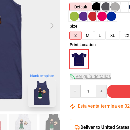
Default
Size
S
M
L
XL
2X
Print Location
Ver guía de tallas
blank template
Quantity
Esta venta termina en
02
Deliver to United States