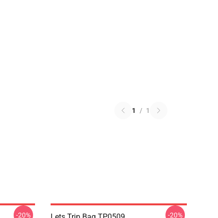
1
/
1
-20%
-20%
Lets Trip Bag TP0509