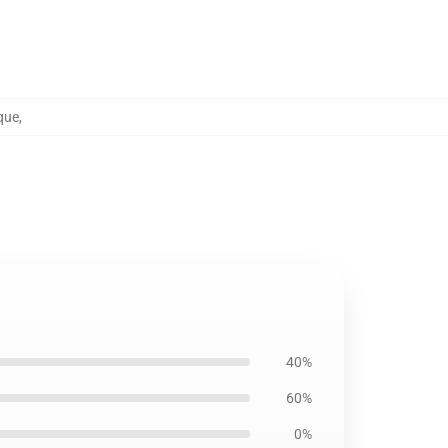
nque
,
40%
60%
0%