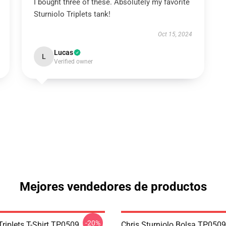
I bought three of these. Absolutely my favorite
Sturniolo Triplets tank!
Oct 15, 2024
Lucas
L
Verified owner
Mejores vendedores de productos
-20%
Triplets T-Shirt TP0509
Chris Sturniolo Bolsa TP0509