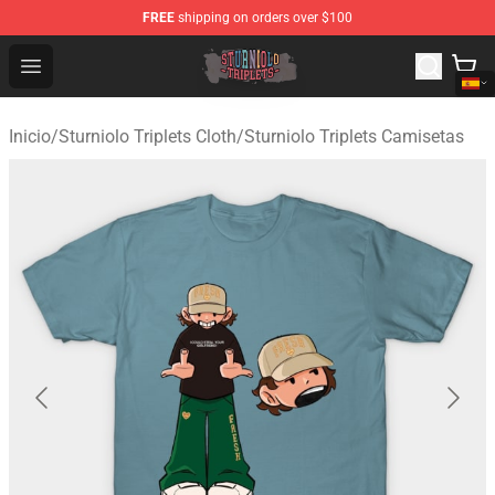
FREE
shipping on orders over $100
Sturniolo Triplets Shop - Official Sturniolo Triplets Merc
Open menu
Inicio
/
Sturniolo Triplets Cloth
/
Sturniolo Triplets Camisetas