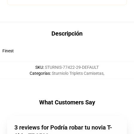
Descripción
Finest
SKU
:
STURNIS-77422-29-DEFAULT
Categorías
:
Sturniolo Triplets Camisetas
,
What Customers Say
3 reviews for Podría robar tu novia T-