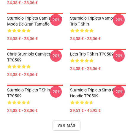
24,38 € - 28,06 €
Sturniolo Triplets Camiseta De
Sturniolo Triplets Vamos A
-20%
-20%
Moda De Gran Tamaño
Trip T-Shirt
24,38 € - 28,06 €
24,38 € - 28,06 €
Chris Sturniolo Camiseta
Lets Trip T-Shirt TP0509
-20%
-20%
TP0509
24,38 € - 28,06 €
24,38 € - 28,06 €
Sturniolo Triplets T-Shirt
Sturniolo Triplets Simp Club
-20%
-20%
TP0509
Hoodie TP0509
24,38 € - 28,06 €
39,51 € - 45,95 €
VER MÁS