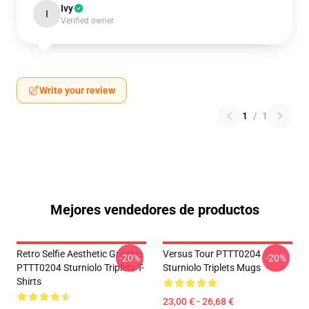
Ivy
I
Verified owner
Write your review
1
/
1
Mejores vendedores de productos
Retro Selfie Aesthetic Graphic
Versus Tour PTTT0204
-20%
-20%
PTTT0204 Sturniolo Triplets T-
Sturniolo Triplets Mugs
Shirts
23,00 € - 26,68 €