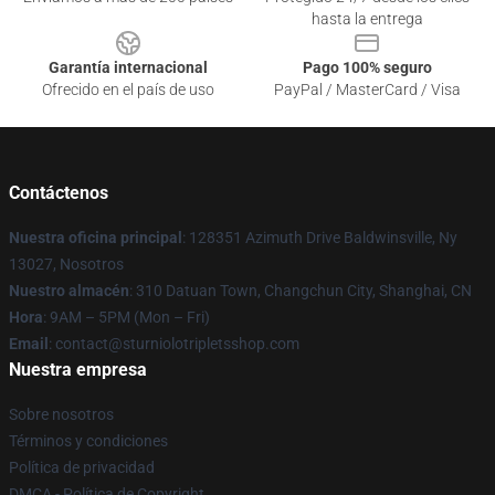
hasta la entrega
Garantía internacional
Pago 100% seguro
Ofrecido en el país de uso
PayPal / MasterCard / Visa
Contáctenos
Nuestra oficina principal
: 128351 Azimuth Drive Baldwinsville, Ny
13027, Nosotros
Nuestro almacén
: 310 Datuan Town, Changchun City, Shanghai, CN
Hora
: 9AM – 5PM (Mon – Fri)
Email
: contact@sturniolotripletsshop.com
Nuestra empresa
Sobre nosotros
Términos y condiciones
Política de privacidad
DMCA - Política de Copyright