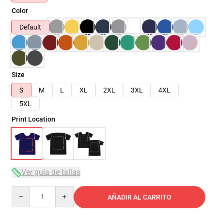
Color
Default
Size
S
M
L
XL
2XL
3XL
4XL
5XL
Print Location
Ver guía de tallas
Quantity
AÑADIR AL CARRITO