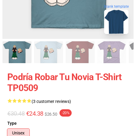
blank template
Podría Robar Tu Novia T-Shirt
TP0509
(3 customer reviews)
€30.48
€24.38
-20%
$26.50
Type
Unisex