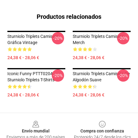
Productos relacionados
Sturniolo Triplets Camiseta
Sturniolo Triplets Camiseta
-20%
-20%
Gráfica Vintage
Merch
24,38 € - 28,06 €
24,38 € - 28,06 €
Iconic Funny PTTT0204
Sturniolo Triplets Camiseta De
-20%
-20%
Sturniolo Triplets T-Shirts
Algodón Suave
24,38 € - 28,06 €
24,38 € - 28,06 €
Footer
Envío mundial
Compra con confianza
Enviamos a más de 200 países
Protegido 24/7 desde los clics